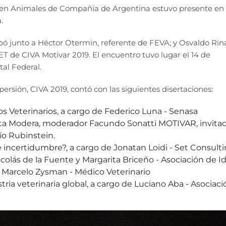
s en Animales de Compañía de Argentina estuvo presente en 
.
pó junto a Héctor Otermin, referente de FEVA; y Osvaldo Rina
 de CIVA Motivar 2019. El encuentro tuvo lugar el 14 de
al Federal.
sión, CIVA 2019, contó con las siguientes disertaciones:
 Veterinarios, a cargo de Federico Luna - Senasa
nta Modera, moderador Facundo Sonatti MOTIVAR, invitad
ío Rubinstein.
incertidumbre?, a cargo de Jonatan Loidi - Set Consult
olás de la Fuente y Margarita Briceño - Asociación de I
 Marcelo Zysman - Médico Veterinario
ria veterinaria global, a cargo de Luciano Aba - Asociac