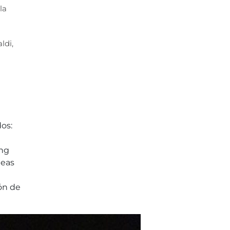
la
ldi,
os:
ing
deas
ión de