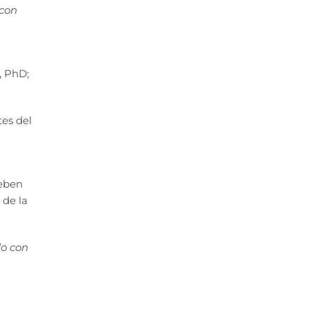
 con
, PhD;
tes del
deben
 de la
do con